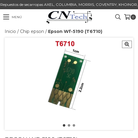
Repuestos de secarropas AXEL, COLUMBIA, MORRIS, COVENTRY, KHOINOR,
MENÚ
0
Inicio
/
Chip epson
/
Epson Wf-5190 (T6710)