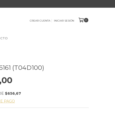
0
CREAR CUENTA
INICIAR SESIÓN
ACTO
161 (T04D100)
,00
DE
$656,67
DE PAGO