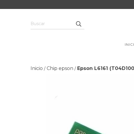
INIC
Inicio
Chip epson
Epson L6161 (T04D100
/
/