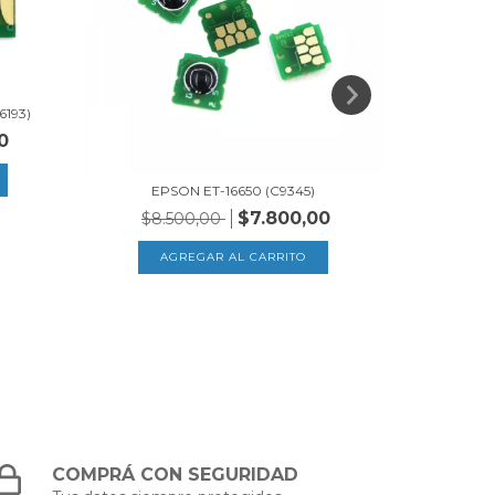
193)
0
EPSON ET-16650 (C9345)
EPS
$7.800,00
$8.500,00
$8.
COMPRÁ CON SEGURIDAD