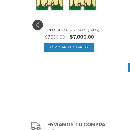
EPSON SURECOLOR T5050 (T6193)
$7.000,00
$7.500,00
45)
0,00
ENVIAMOS TU COMPRA