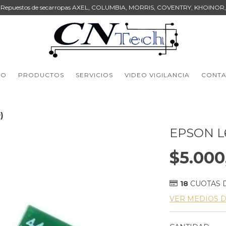
Repuestos de secarropas AXEL, COLUMBIA, MORRIS, COVENTRY, KHOINOR,
IO
PRODUCTOS
SERVICIOS
VIDEO VIGILANCIA
CONT
)
EPSON L6
$5.000
18
CUOTAS 
VER MEDIOS 