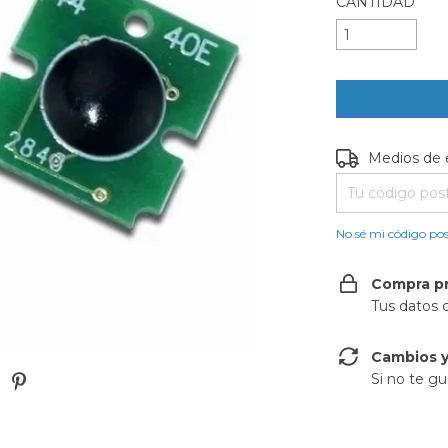
CANTIDAD
Entregas para e
Medios de 
No sé mi código pos
Compra p
Tus datos 
Cambios y
Si no te gu