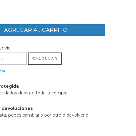
l CP:
CAMBIAR CP
envío
CALCULAR
tal
rotegida
cuidados durante toda la compra.
 devoluciones
sta, podés cambiarlo por otro o devolverlo.