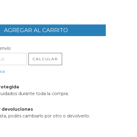
l CP:
CAMBIAR CP
envío
CALCULAR
tal
rotegida
cuidados durante toda la compra.
 devoluciones
sta, podés cambiarlo por otro o devolverlo.