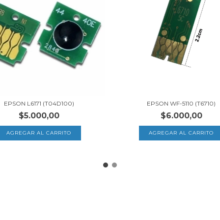
EPSON L6171 (T04D100)
EPSON WF-5110 (T6710)
$5.000,00
$6.000,00