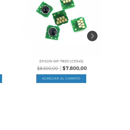
EPSON S
$7.
EPSON WF-7830 (C9345)
$7.800,00
$8.500,00