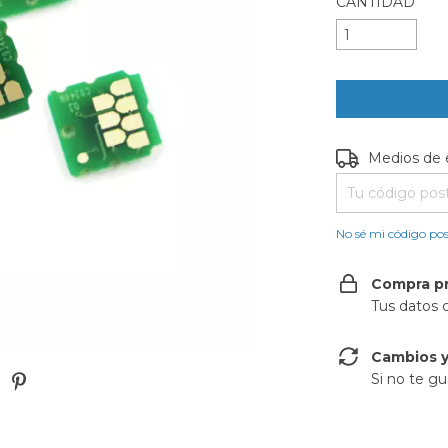
CANTIDAD
Entregas para e
Medios de 
No sé mi código pos
Compra p
Tus datos 
Cambios y
Si no te gu