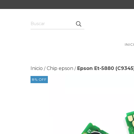
INIC
Inicio
Chip epson
Epson Et-5880 (C9345
/
/
8
%
OFF