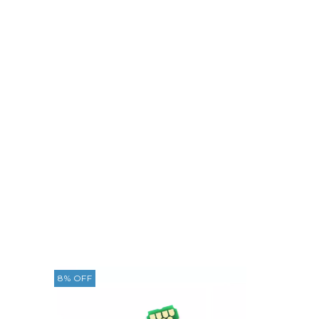
8
%
OFF
7
%
OFF