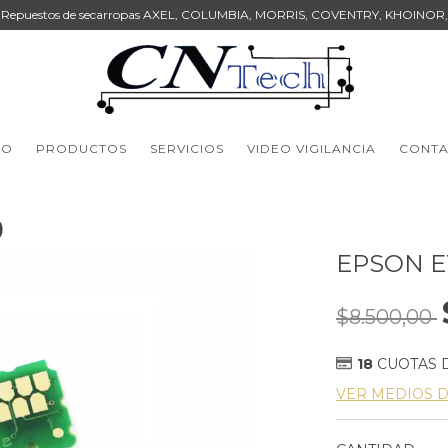
Repuestos de secarropas AXEL, COLUMBIA, MORRIS, COVENTRY, KHOINOR,
IO
PRODUCTOS
SERVICIOS
VIDEO VIGILANCIA
CONT
)
EPSON ET
$8.500,00
18
CUOTAS 
VER MEDIOS 