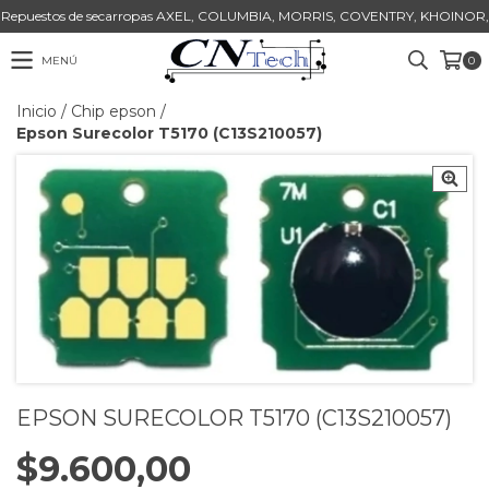
Repuestos de secarropas AXEL, COLUMBIA, MORRIS, COVENTRY, KHOINOR,
MENÚ
0
Inicio
/
Chip epson
/
Epson Surecolor T5170 (C13S210057)
EPSON SURECOLOR T5170 (C13S210057)
$9.600,00